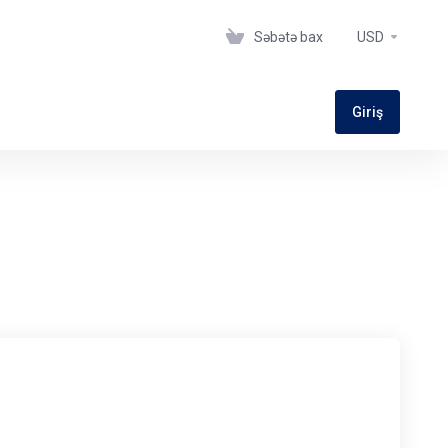
Səbətə bax
USD
Giriş