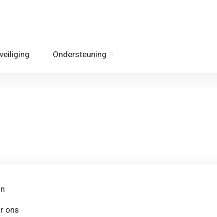
eiliging
Ondersteuning
in
r ons